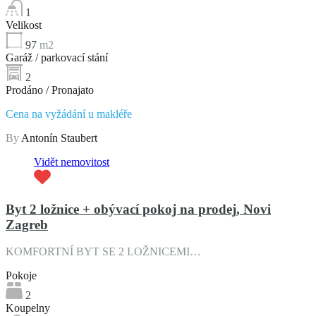
1
Velikost
97
m2
Garáž / parkovací stání
2
Prodáno / Pronajato
Cena na vyžádání u makléře
By
Antonín Staubert
Vidět nemovitost
Byt 2 ložnice + obývací pokoj na prodej, Novi
Zagreb
KOMFORTNÍ BYT SE 2 LOŽNICEMI…
Pokoje
2
Koupelny