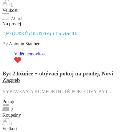
1
Velikost
72
m2
Na prodej
2,690,820KČ (108 000 €) + Provize RK
By
Antonín Staubert
Vidět nemovitost
Byt 2 ložnice + obývací pokoj na prodej, Novi
Zagreb
VYBAVENÝ A KOMFORTNÍ TŘÍPOKOJOVÝ BYT…
Pokoje
2
Koupelny
1
Velikost