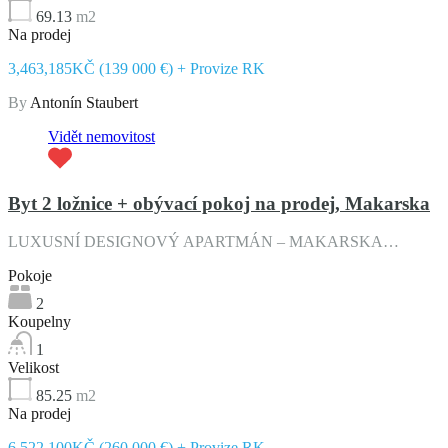
69.13
m2
Na prodej
3,463,185KČ (139 000 €) + Provize RK
By
Antonín Staubert
Vidět nemovitost
Byt 2 ložnice + obývací pokoj na prodej, Makarska
LUXUSNÍ DESIGNOVÝ APARTMÁN – MAKARSKA…
Pokoje
2
Koupelny
1
Velikost
85.25
m2
Na prodej
6,522,100KČ (260 000 €) + Provize RK