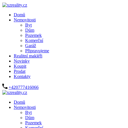
Domů
Nemovitosti
Byt
Dům
Pozemek
Komerční
Garáž
Připravujeme
Realitní makléři
Novinky
Koupit
Prodat
Kontakty
+420777416066
Domů
Nemovitosti
Byt
Dům
Pozemek
Komerční