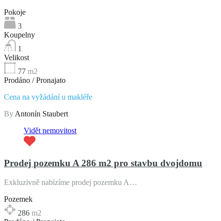
Pokoje
3
Koupelny
1
Velikost
77
m2
Prodáno / Pronajato
Cena na vyžádání u makléře
By
Antonín Staubert
Vidět nemovitost
Prodej pozemku A 286 m2 pro stavbu dvojdomu
Exkluzivně nabízíme prodej pozemku A…
Pozemek
286
m2