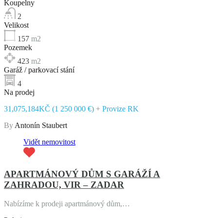
Koupelny
2
Velikost
157
m2
Pozemek
423
m2
Garáž / parkovací stání
4
Na prodej
31,075,184KČ (1 250 000 €) + Provize RK
By
Antonín Staubert
Vidět nemovitost
APARTMÁNOVÝ DŮM S GARÁŽÍ A
ZAHRADOU, VIR – ZADAR
Nabízíme k prodeji apartmánový dům,…