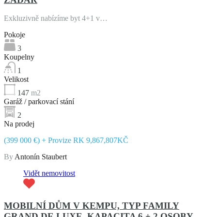
Exkluzivně nabízíme byt 4+1 v…
Pokoje
3
Koupelny
1
Velikost
147
m2
Garáž / parkovací stání
2
Na prodej
(399 000 €) + Provize RK 9,867,807KČ
By
Antonín Staubert
Vidět nemovitost
MOBILNÍ DŮM V KEMPU, TYP FAMILY
GRAND DE LUXE, KAPACITA 6 + 2 OSOBY –