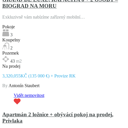
BIOGRAD NA MORU
Exkluzivně vám nabízíme zařízený mobilní…
Pokoje
3
Koupelny
2
Pozemek
43
m2
Na prodej
3,320,055KČ (135 000 €) + Provize RK
By
Antonín Staubert
Vidět nemovitost
Apartmán 2 ložnice + obývácí pokoj na prodej,
Privlaka