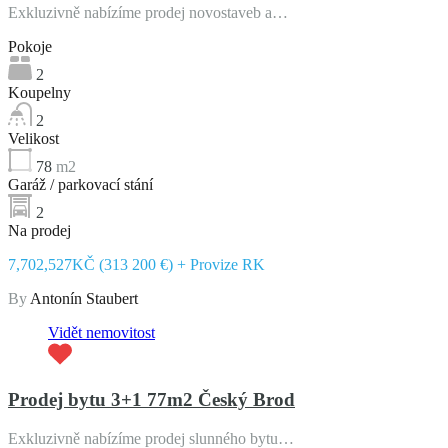
Exkluzivně nabízíme prodej novostaveb a…
Pokoje
2
Koupelny
2
Velikost
78
m2
Garáž / parkovací stání
2
Na prodej
7,702,527KČ (313 200 €) + Provize RK
By
Antonín Staubert
Vidět nemovitost
Prodej bytu 3+1 77m2 Český Brod
Exkluzivně nabízíme prodej slunného bytu…