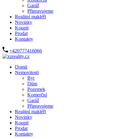
Garáž
Připravujeme
Realitní makléři
Novinky
Koupit
Prodat
Kontakty
+420777416066
Domů
Nemovitosti
Byt
Dům
Pozemek
Komerční
Garáž
Připravujeme
Realitní makléři
Novinky
Koupit
Prodat
Kontakty