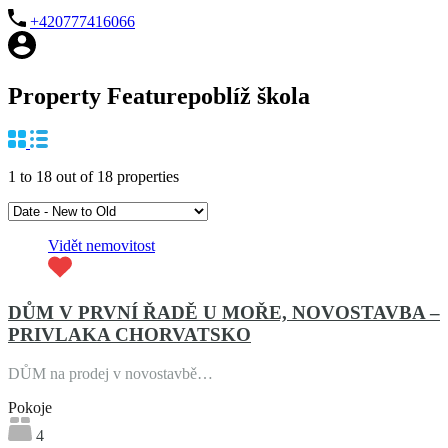
+420777416066
+
Property Feature
poblíž škola
−
18
Leaflet
| ©
OpenStreetMap
1
to
18
out of
18
properties
Vidět nemovitost
DŮM V PRVNÍ ŘADĚ U MOŘE, NOVOSTAVBA –
PRIVLAKA CHORVATSKO
DŮM na prodej v novostavbě…
Pokoje
4