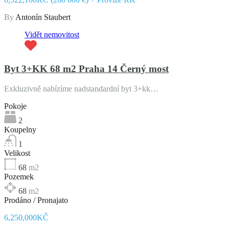
By
Antonín Staubert
Vidět nemovitost
Byt 3+KK 68 m2 Praha 14 Černý most
Exkluzivně nabízíme nadstandardní byt 3+kk…
Pokoje
2
Koupelny
1
Velikost
68
m2
Pozemek
68
m2
Prodáno / Pronajato
6,250,000KČ