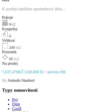
K prodeji nabízíme apartmánový dům…
Pokoje
9+2
Koupelny
4
Velikost
240
m2
Pozemek
60
m2
Na prodej
7,637,470KČ (310.000 €) + provize RK
By
Antonín Staubert
Typy nemovitostí
Byt
Dům
Garáž