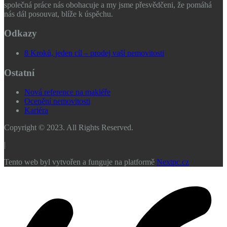
společná práce nás obohacuje a my jsme přesvědčeni, že pomáhá
nás dál posouvat, blíže k úspěchu.
Odkazy
8 Kroků, jeden cíl – prodej vaší nemovitosti
Ostatní
Nová reference na makléře
Ocenění nemovitosti
Kariéra
Copyright © 2023. All Rights Reserved.
|
Tento web byl vytvořen a funguje na platformě
Nextpc.cz