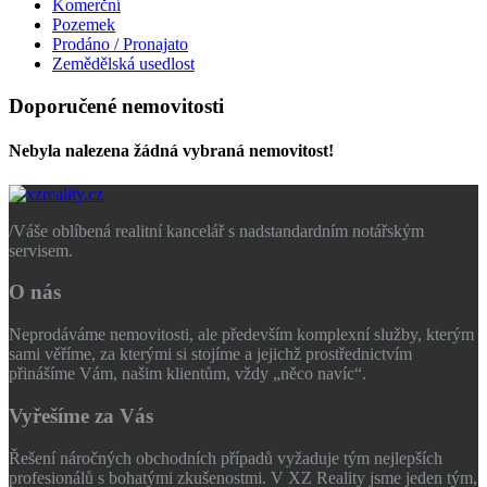
Komerční
Pozemek
Prodáno / Pronajato
Zemědělská usedlost
Doporučené nemovitosti
Nebyla nalezena žádná vybraná nemovitost!
/
Váše oblíbená realitní kancelář s nadstandardním notářským
servisem.
O nás
Neprodáváme nemovitosti, ale především komplexní služby, kterým
sami věříme, za kterými si stojíme a jejichž prostřednictvím
přinášíme Vám, našim klientům, vždy „něco navíc“.
Vyřešíme za Vás
Řešení náročných obchodních případů vyžaduje tým nejlepších
profesionálů s bohatými zkušenostmi. V XZ Reality jsme jeden tým,