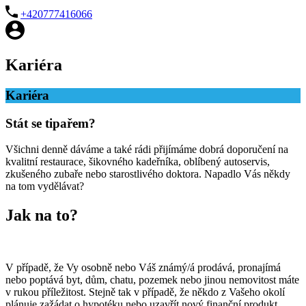
+420777416066
Kariéra
Kariéra
Stát se tipařem?
Všichni denně dáváme a také rádi přijímáme dobrá doporučení na
kvalitní restaurace, šikovného kadeřníka, oblíbený autoservis,
zkušeného zubaře nebo starostlivého doktora. Napadlo Vás někdy
na tom vydělávat?
Jak na to?
V případě, že Vy osobně nebo Váš známý/á prodává, pronajímá
nebo poptává byt, dům, chatu, pozemek nebo jinou nemovitost máte
v rukou příležitost. Stejně tak v případě, že někdo z Vašeho okolí
plánuje zažádat o hypotéku nebo uzavřít nový finanční produkt