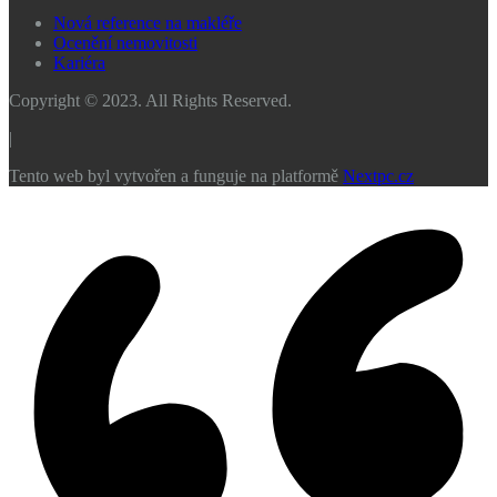
Nová reference na makléře
Ocenění nemovitosti
Kariéra
Copyright © 2023. All Rights Reserved.
|
Tento web byl vytvořen a funguje na platformě
Nextpc.cz