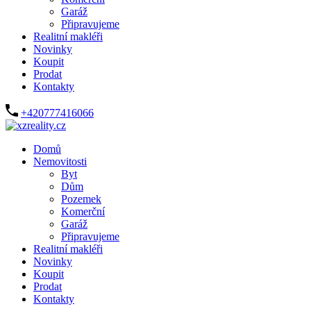
Garáž
Připravujeme
Realitní makléři
Novinky
Koupit
Prodat
Kontakty
+420777416066
Domů
Nemovitosti
Byt
Dům
Pozemek
Komerční
Garáž
Připravujeme
Realitní makléři
Novinky
Koupit
Prodat
Kontakty