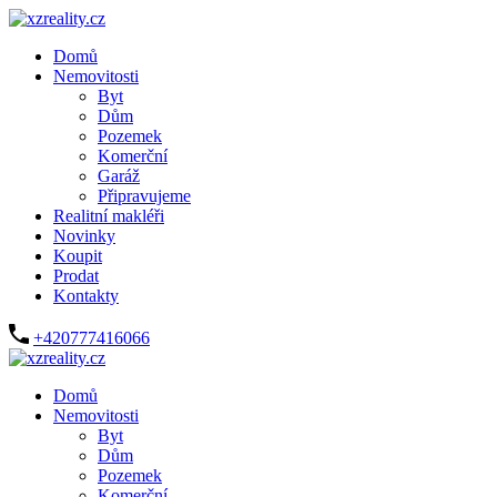
Domů
Nemovitosti
Byt
Dům
Pozemek
Komerční
Garáž
Připravujeme
Realitní makléři
Novinky
Koupit
Prodat
Kontakty
+420777416066
Domů
Nemovitosti
Byt
Dům
Pozemek
Komerční