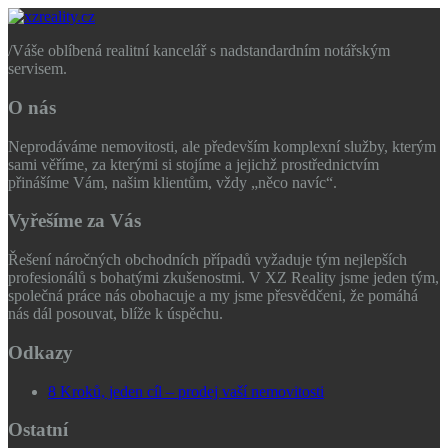
/
Váše oblíbená realitní kancelář s nadstandardním notářským
servisem.
O nás
Neprodáváme nemovitosti, ale především komplexní služby, kterým
sami věříme, za kterými si stojíme a jejichž prostřednictvím
přinášíme Vám, našim klientům, vždy „něco navíc“.
Vyřešíme za Vás
Řešení náročných obchodních případů vyžaduje tým nejlepších
profesionálů s bohatými zkušenostmi. V XZ Reality jsme jeden tým,
společná práce nás obohacuje a my jsme přesvědčeni, že pomáhá
nás dál posouvat, blíže k úspěchu.
Odkazy
8 Kroků, jeden cíl – prodej vaší nemovitosti
Ostatní