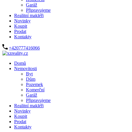
Garáž
Připravujeme
Realitní makléři
Novinky
Koupit
Prodat
Kontakty
+420777416066
Domů
Nemovitosti
Byt
Dům
Pozemek
Komerční
Garáž
Připravujeme
Realitní makléři
Novinky
Koupit
Prodat
Kontakty