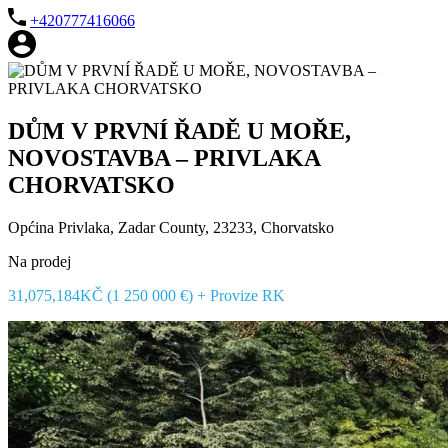
+420777416066
DŮM V PRVNÍ ŘADĚ U MOŘE,
NOVOSTAVBA – PRIVLAKA
CHORVATSKO
Općina Privlaka, Zadar County, 23233, Chorvatsko
Na prodej
31,075,184KČ (1 250 000 €) + Provize RK