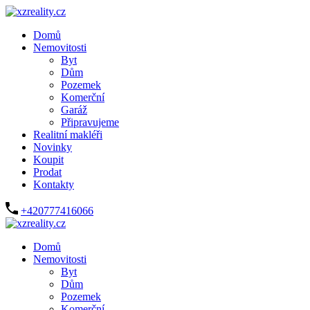
Domů
Nemovitosti
Byt
Dům
Pozemek
Komerční
Garáž
Připravujeme
Realitní makléři
Novinky
Koupit
Prodat
Kontakty
+420777416066
Domů
Nemovitosti
Byt
Dům
Pozemek
Komerční