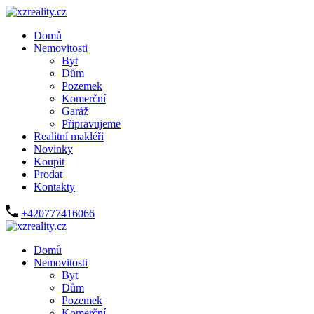
Domů
Nemovitosti
Byt
Dům
Pozemek
Komerční
Garáž
Připravujeme
Realitní makléři
Novinky
Koupit
Prodat
Kontakty
+420777416066
Domů
Nemovitosti
Byt
Dům
Pozemek
Komerční