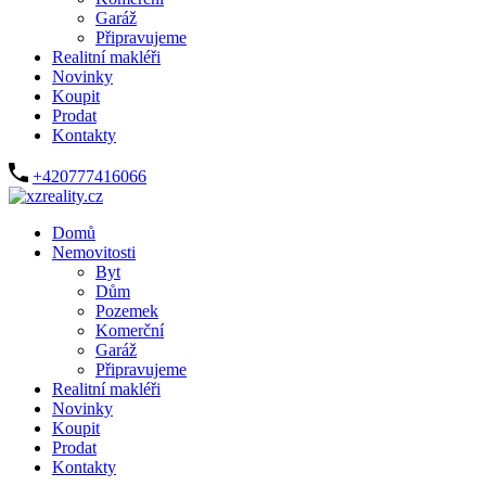
Garáž
Připravujeme
Realitní makléři
Novinky
Koupit
Prodat
Kontakty
+420777416066
Domů
Nemovitosti
Byt
Dům
Pozemek
Komerční
Garáž
Připravujeme
Realitní makléři
Novinky
Koupit
Prodat
Kontakty