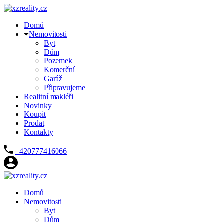
Domů
Nemovitosti
Byt
Dům
Pozemek
Komerční
Garáž
Připravujeme
Realitní makléři
Novinky
Koupit
Prodat
Kontakty
+420777416066
Domů
Nemovitosti
Byt
Dům