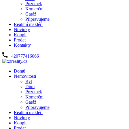
Pozemek
Komerční
Garáž
Připravujeme
Realitní makléři
Novinky
Koupit
Prodat
Kontakty
+420777416066
Domů
Nemovitosti
Byt
Dům
Pozemek
Komerční
Garáž
Připravujeme
Realitní makléři
Novinky
Koupit
Prodat