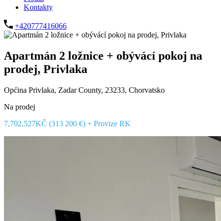
Kontakty
+420777416066
Apartmán 2 ložnice + obývácí pokoj na
prodej, Privlaka
Općina Privlaka, Zadar County, 23233, Chorvatsko
Na prodej
7,702,527KČ (313 200 €) + Provize RK