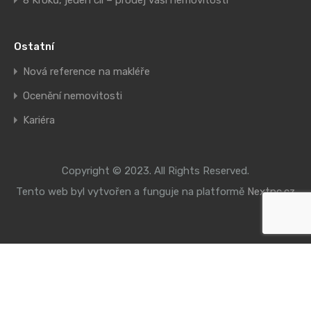
8 Kroků, jeden cíl – prodej vaší nemovitosti
Ostatní
Nová reference na makléře
Ocenění nemovitosti
Kariéra
Copyright © 2023. All Rights Reserved.
Tento web byl vytvořen a funguje na platformě
Nextpc.cz