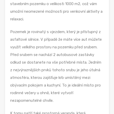
stavebním pozemku o velikosti 1000 m2, což vám
umožní neomezené možnosti pro venkovní aktivity a
relaxaci.
Pozemek je rovinatý s vjezdem, který je přístupný z
asfaltové silnice. V případě že máte více aut můžete
využít velkého prostoru na pozemku před srubem.
Před srubem se nachází 2 autobusové zastávky
odkud se dostanete na vše potřebné místa. Jedním
z nejvýraznějších prvků tohoto srubu je jeho útulná
atmosféra, kterou zajišťuje krb umístěný mezi
obývacím pokojem a kuchyní. To je ideální místo pro
rodinné večery u ohně, které vytvoří
nezapomenutelné chvíle.
K tomu patří také prostorná veranda, která