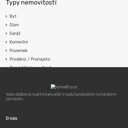
Typy nemovitostí
Byt
Dům
Garáž
Komerční
Pozemek
Prodáno / Pronajato
Zemědělská usedlost
Váše oblíbená realitní kancelář s nadstandardním notářským
servisem.
O nás