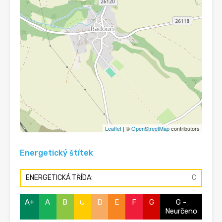
Leaflet
| ©
OpenStreetMap
contributors
Energetický štítek
ENERGETICKÁ TŘÍDA:
C
A+
A
B
C
D
E
F
G
G -
Neurčeno