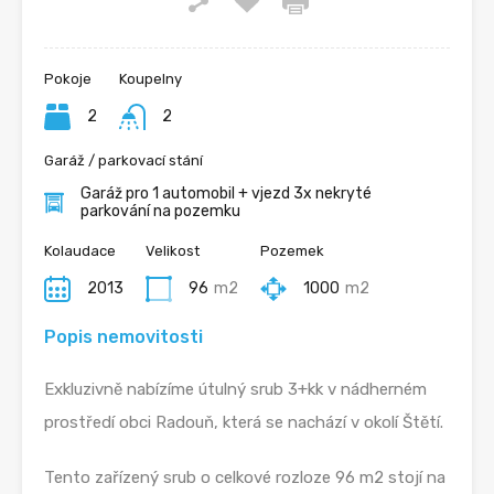
Pokoje
Koupelny
2
2
Garáž / parkovací stání
Garáž pro 1 automobil + vjezd 3x nekryté
parkování na pozemku
Kolaudace
Velikost
Pozemek
2013
96
m2
1000
m2
Popis nemovitosti
Exkluzivně nabízíme útulný srub 3+kk v nádherném
prostředí obci Radouň, která se nachází v okolí Štětí.
Tento zařízený srub o celkové rozloze 96 m2 stojí na