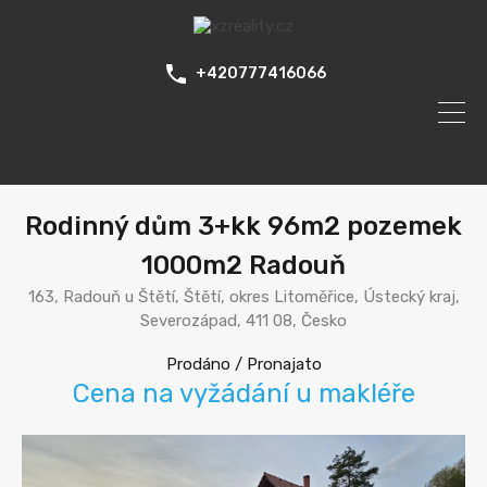
+420777416066
Rodinný dům 3+kk 96m2 pozemek
1000m2 Radouň
163, Radouň u Štětí, Štětí, okres Litoměřice, Ústecký kraj,
Severozápad, 411 08, Česko
Prodáno / Pronajato
Cena na vyžádání u makléře