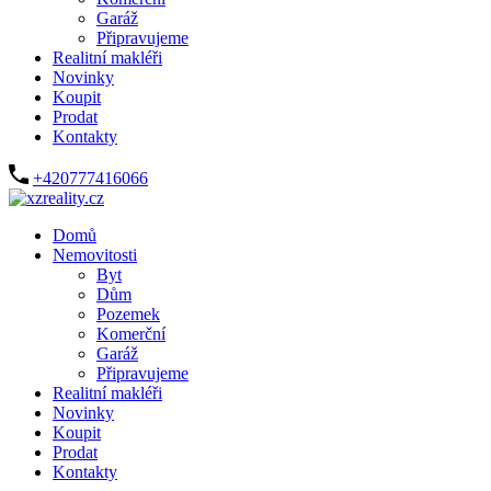
Garáž
Připravujeme
Realitní makléři
Novinky
Koupit
Prodat
Kontakty
+420777416066
Domů
Nemovitosti
Byt
Dům
Pozemek
Komerční
Garáž
Připravujeme
Realitní makléři
Novinky
Koupit
Prodat
Kontakty