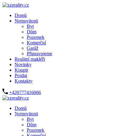
Domů
Nemovitosti
Byt
Dům
Pozemek
Komerční
Garáž
Připravujeme
Realitní makléři
Novinky
Koupit
Prodat
Kontakty
+420777416066
Domů
Nemovitosti
Byt
Dům
Pozemek
Komerční