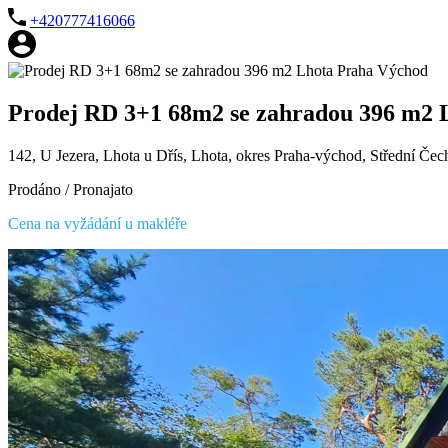
+420777416066
Prodej RD 3+1 68m2 se zahradou 396 m2 
142, U Jezera, Lhota u Dřís, Lhota, okres Praha-východ, Střední Čec
Prodáno / Pronajato
Cena na vyžádání u makléře