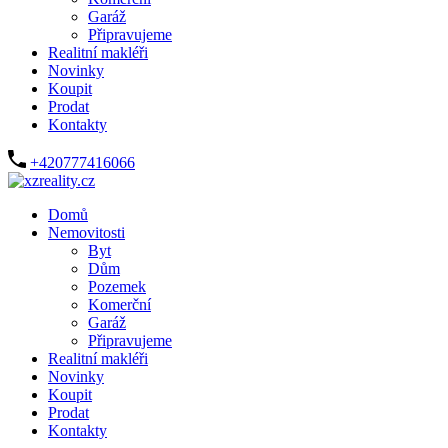
Garáž
Připravujeme
Realitní makléři
Novinky
Koupit
Prodat
Kontakty
+420777416066
Domů
Nemovitosti
Byt
Dům
Pozemek
Komerční
Garáž
Připravujeme
Realitní makléři
Novinky
Koupit
Prodat
Kontakty