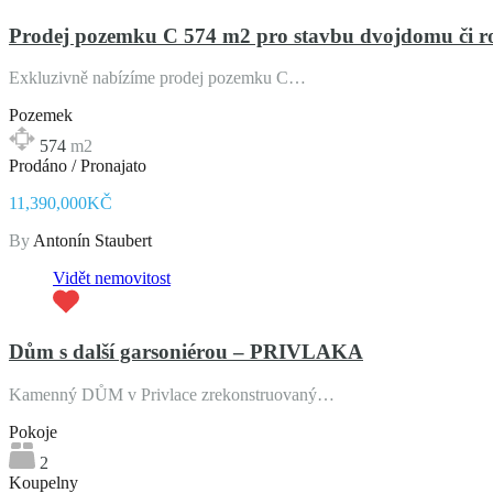
Prodej pozemku C 574 m2 pro stavbu dvojdomu či 
Exkluzivně nabízíme prodej pozemku C…
Pozemek
574
m2
Prodáno / Pronajato
11,390,000KČ
By
Antonín Staubert
Vidět nemovitost
Dům s další garsoniérou – PRIVLAKA
Kamenný DŮM v Privlace zrekonstruovaný…
Pokoje
2
Koupelny