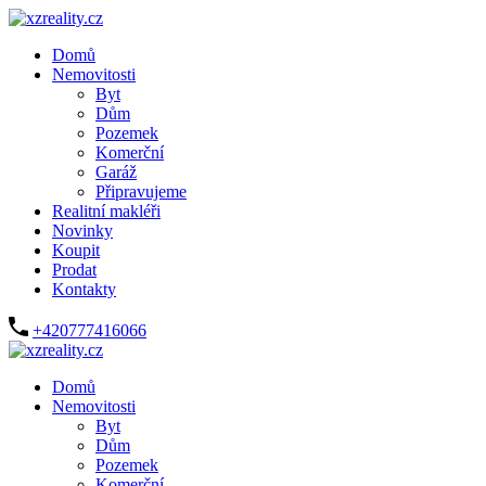
Domů
Nemovitosti
Byt
Dům
Pozemek
Komerční
Garáž
Připravujeme
Realitní makléři
Novinky
Koupit
Prodat
Kontakty
+420777416066
Domů
Nemovitosti
Byt
Dům
Pozemek
Komerční