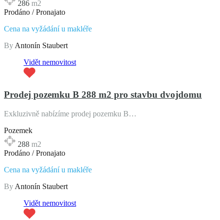
286
m2
Prodáno / Pronajato
Cena na vyžádání u makléře
By
Antonín Staubert
Vidět nemovitost
Prodej pozemku B 288 m2 pro stavbu dvojdomu
Exkluzivně nabízíme prodej pozemku B…
Pozemek
288
m2
Prodáno / Pronajato
Cena na vyžádání u makléře
By
Antonín Staubert
Vidět nemovitost