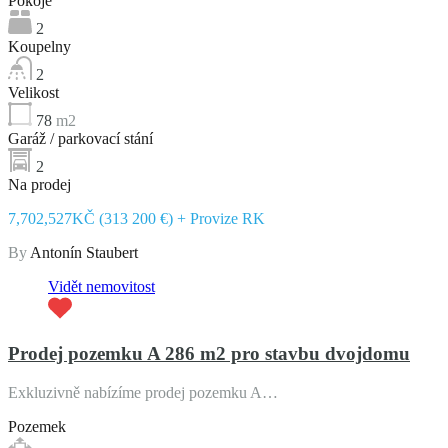
Pokoje
2
Koupelny
2
Velikost
78
m2
Garáž / parkovací stání
2
Na prodej
7,702,527KČ (313 200 €) + Provize RK
By
Antonín Staubert
Vidět nemovitost
Prodej pozemku A 286 m2 pro stavbu dvojdomu
Exkluzivně nabízíme prodej pozemku A…
Pozemek