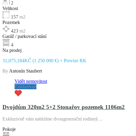
2
Velikost
157
m2
Pozemek
423
m2
Garáž / parkovací stání
4
Na prodej
31,075,184KČ (1 250 000 €) + Provize RK
By
Antonín Staubert
Vidět nemovitost
Exkluzivně
Dvojdům 320m2 5+2 Stonařov pozemek 1106m2
Exkluzivně vám nabízíme dvougenerační rodinný…
Pokoje