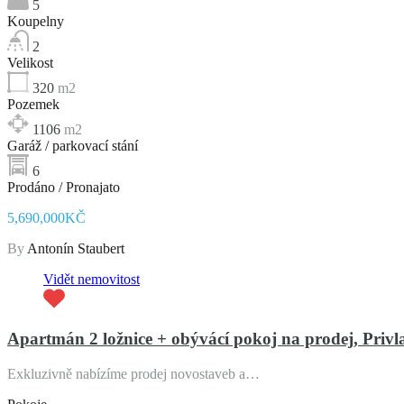
5
Koupelny
2
Velikost
320
m2
Pozemek
1106
m2
Garáž / parkovací stání
6
Prodáno / Pronajato
5,690,000KČ
By
Antonín Staubert
Vidět nemovitost
Apartmán 2 ložnice + obývácí pokoj na prodej, Privl
Exkluzivně nabízíme prodej novostaveb a…