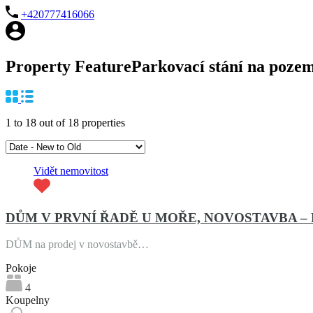
+420777416066
+
Property Feature
Parkovací stání na poze
−
1
to
18
out of
18
properties
Vidět nemovitost
DŮM V PRVNÍ ŘADĚ U MOŘE, NOVOSTAVBA 
DŮM na prodej v novostavbě…
Pokoje
4
Koupelny