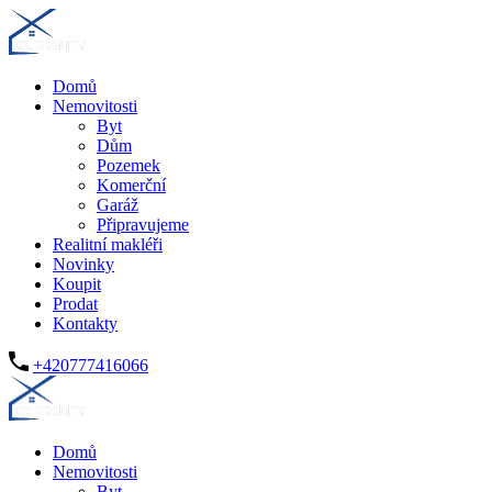
Domů
Nemovitosti
Byt
Dům
Pozemek
Komerční
Garáž
Připravujeme
Realitní makléři
Novinky
Koupit
Prodat
Kontakty
+420777416066
Domů
Nemovitosti
Byt