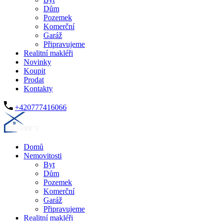
Dům
Pozemek
Komerční
Garáž
Připravujeme
Realitní makléři
Novinky
Koupit
Prodat
Kontakty
+420777416066
Domů
Nemovitosti
Byt
Dům
Pozemek
Komerční
Garáž
Připravujeme
Realitní makléři