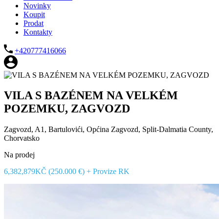
Novinky
Koupit
Prodat
Kontakty
+420777416066
VILA S BAZÉNEM NA VELKÉM
POZEMKU, ZAGVOZD
Zagvozd, A1, Bartulovići, Općina Zagvozd, Split-Dalmatia County,
Chorvatsko
Na prodej
6,382,879KČ (250.000 €) + Provize RK