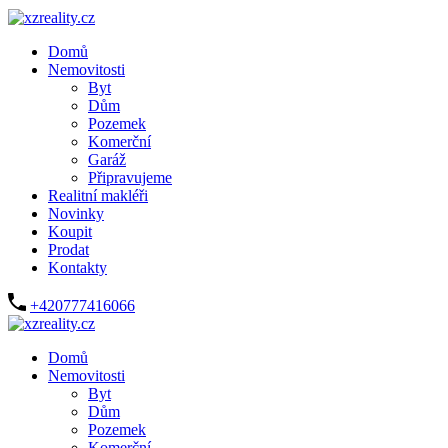
Domů
Nemovitosti
Byt
Dům
Pozemek
Komerční
Garáž
Připravujeme
Realitní makléři
Novinky
Koupit
Prodat
Kontakty
+420777416066
Domů
Nemovitosti
Byt
Dům
Pozemek
Komerční