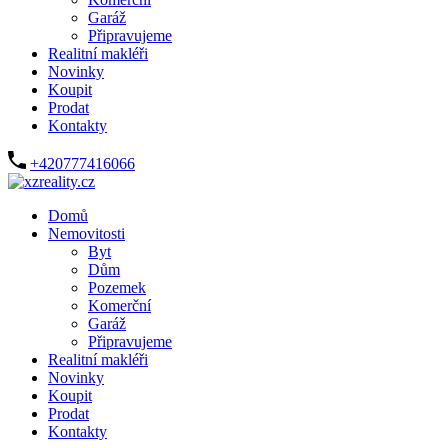
Garáž
Připravujeme
Realitní makléři
Novinky
Koupit
Prodat
Kontakty
+420777416066
Domů
Nemovitosti
Byt
Dům
Pozemek
Komerční
Garáž
Připravujeme
Realitní makléři
Novinky
Koupit
Prodat
Kontakty