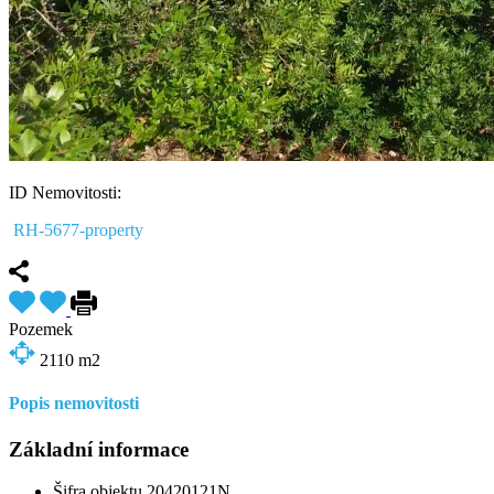
ID Nemovitosti:
RH-5677-property
Pozemek
2110
m2
Popis nemovitosti
Základní informace
Šifra objektu 20420121N