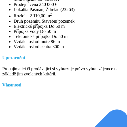
Prodejní cena 240 000 €
Lokalita Pašman, Ždrelac (23263)
2
Rozloha 2 110,00 m
Druh pozemku Stavební pozemek
Elektrická přípojka Do 50 m
Přípojka vody Do 50 m
Telefonická přípojka Do 50 m
Vzdálenost od moře 86 m
Vzdálenost od centra 300 m
Upozornění
Pronajímající či prodávající si vyhrazuje právo vybrat zájemce na
základě jím zvolených kritérií.
Vlastnosti