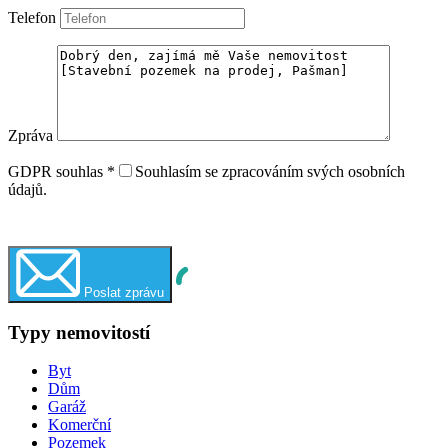
Telefon
Zpráva
GDPR souhlas
*
Souhlasím se zpracováním svých osobních
údajů.
WhatsApp
Zavolejte mi
Poslat zprávu
Typy nemovitostí
Byt
Dům
Garáž
Komerční
Pozemek