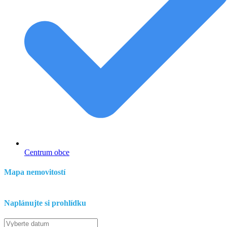
Centrum obce
Mapa nemovitostí
Leaflet
| ©
OpenStreetMap
contributors
+
Naplánujte si prohlídku
−