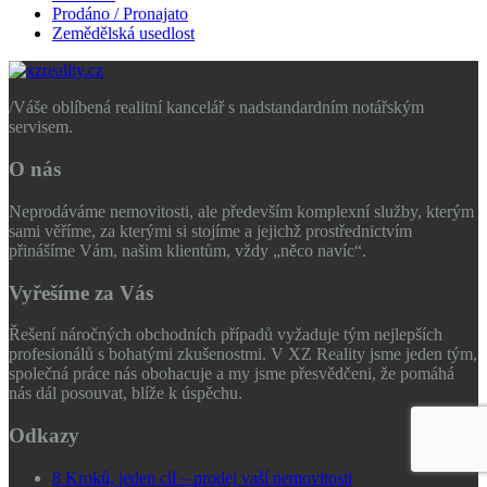
Prodáno / Pronajato
Zemědělská usedlost
/
Váše oblíbená realitní kancelář s nadstandardním notářským
servisem.
O nás
Neprodáváme nemovitosti, ale především komplexní služby, kterým
sami věříme, za kterými si stojíme a jejichž prostřednictvím
přinášíme Vám, našim klientům, vždy „něco navíc“.
Vyřešíme za Vás
Řešení náročných obchodních případů vyžaduje tým nejlepších
profesionálů s bohatými zkušenostmi. V XZ Reality jsme jeden tým,
společná práce nás obohacuje a my jsme přesvědčeni, že pomáhá
nás dál posouvat, blíže k úspěchu.
Odkazy
8 Kroků, jeden cíl – prodej vaší nemovitosti