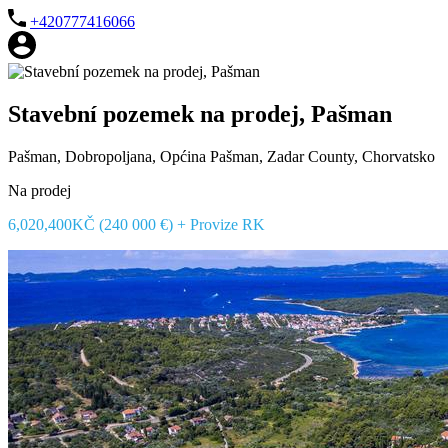
+420777416066
Stavební pozemek na prodej, Pašman
Pašman, Dobropoljana, Općina Pašman, Zadar County, Chorvatsko
Na prodej
6,020,400KČ (240 000 €) + Provize RK