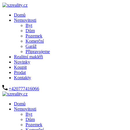
Domů
Nemovitosti
Byt
Dům
Pozemek
Komerční
Garáž
Připravujeme
Realitní makléři
Novinky
Koupit
Prodat
Kontakty
+420777416066
Domů
Nemovitosti
Byt
Dům
Pozemek
Komerční