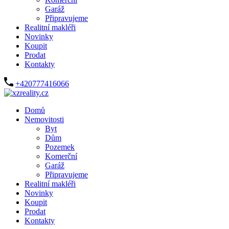
Garáž
Připravujeme
Realitní makléři
Novinky
Koupit
Prodat
Kontakty
+420777416066
Domů
Nemovitosti
Byt
Dům
Pozemek
Komerční
Garáž
Připravujeme
Realitní makléři
Novinky
Koupit
Prodat
Kontakty