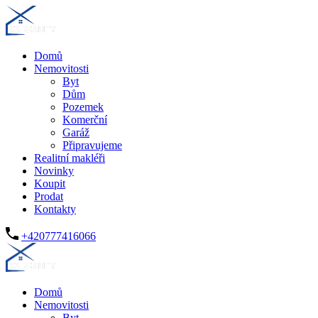
Domů
Nemovitosti
Byt
Dům
Pozemek
Komerční
Garáž
Připravujeme
Realitní makléři
Novinky
Koupit
Prodat
Kontakty
+420777416066
Domů
Nemovitosti
Byt