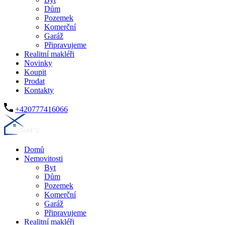
Dům
Pozemek
Komerční
Garáž
Připravujeme
Realitní makléři
Novinky
Koupit
Prodat
Kontakty
+420777416066
Domů
Nemovitosti
Byt
Dům
Pozemek
Komerční
Garáž
Připravujeme
Realitní makléři