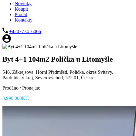
Novinky
Koupit
Prodat
Kontakty
+420777416066
Byt 4+1 104m2 Polička u Litomyšle
546, Zákrejsova, Horní Předměstí, Polička, okres Svitavy,
Pardubický kraj, Severovýchod, 572 01, Česko
Prodáno / Pronajato
3,990,000KČ