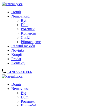
Domů
Nemovitosti
Byt
Dům
Pozemek
Komerční
Garáž
Připravujeme
Realitní makléři
Novinky
Koupit
Prodat
Kontakty
+420777416066
Domů
Nemovitosti
Byt
Dům
Pozemek
Komerční