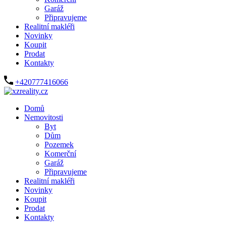
Garáž
Připravujeme
Realitní makléři
Novinky
Koupit
Prodat
Kontakty
+420777416066
Domů
Nemovitosti
Byt
Dům
Pozemek
Komerční
Garáž
Připravujeme
Realitní makléři
Novinky
Koupit
Prodat
Kontakty