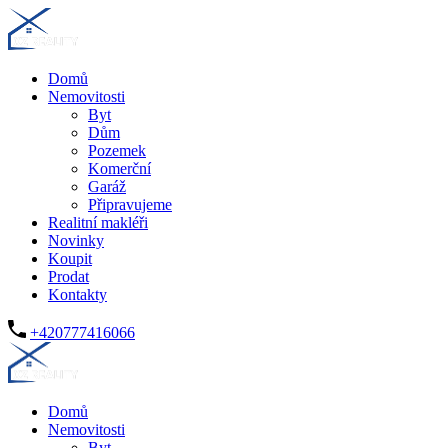
Domů
Nemovitosti
Byt
Dům
Pozemek
Komerční
Garáž
Připravujeme
Realitní makléři
Novinky
Koupit
Prodat
Kontakty
+420777416066
Domů
Nemovitosti
Byt