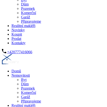
Dům
Pozemek
Komerční
Garáž
Připravujeme
Realitní makléři
Novinky
Koupit
Prodat
Kontakty
+420777416066
Domů
Nemovitosti
Byt
Dům
Pozemek
Komerční
Garáž
Připravujeme
Realitní makléři