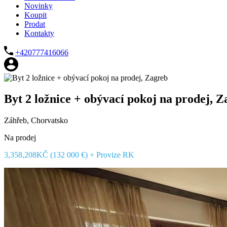
Novinky
Koupit
Prodat
Kontakty
+420777416066
Byt 2 ložnice + obývací pokoj na prodej, 
Záhřeb, Chorvatsko
Na prodej
3,358,208KČ (132 000 €) + Provize RK