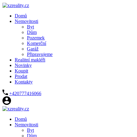
Domů
Nemovitosti
Byt
Dům
Pozemek
Komerční
Garáž
Připravujeme
Realitní makléři
Novinky
Koupit
Prodat
Kontakty
+420777416066
Domů
Nemovitosti
Byt
Dům