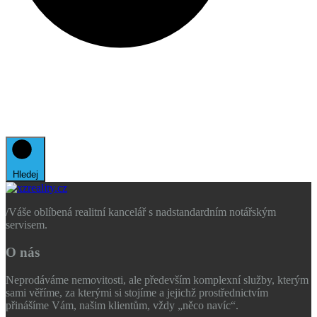
Hledej
/
Váše oblíbená realitní kancelář s nadstandardním notářským
servisem.
O nás
Neprodáváme nemovitosti, ale především komplexní služby, kterým
sami věříme, za kterými si stojíme a jejichž prostřednictvím
přinášíme Vám, našim klientům, vždy „něco navíc“.