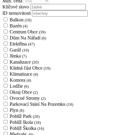
Max. cena
Klíčové slovo
ID nemovitosti
Balkon
(18)
Bazén
(4)
Centrum Obce
(39)
Dům Na Nářadí
(0)
Elektřina
(47)
Garáž
(10)
Jímka
(7)
Kanalizace
(20)
Klidná část Obce
(19)
Klimatizace
(4)
Komora
(4)
Lodžie
(6)
Okraj Obce
(2)
Ovocné Stromy
(2)
Parkovací Stání Na Pozemku
(18)
Plyn
(6)
Poblíž Park
(20)
Poblíž škola
(18)
Poblíž Školka
(16)
Předzahr.
(0)