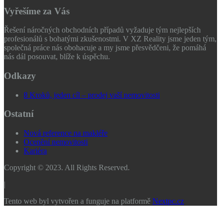
Vyřešíme za Vás
Řešení náročných obchodních případů vyžaduje tým nejlepších
profesionálů s bohatými zkušenostmi. V XZ Reality jsme jeden tým,
společná práce nás obohacuje a my jsme přesvědčeni, že pomáhá
nás dál posouvat, blíže k úspěchu.
Odkazy
8 Kroků, jeden cíl – prodej vaší nemovitosti
Ostatní
Nová reference na makléře
Ocenění nemovitosti
Kariéra
Copyright © 2023. All Rights Reserved.
|
Tento web byl vytvořen a funguje na platformě
Nextpc.cz