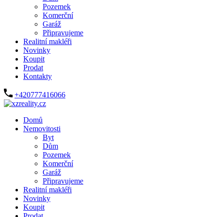
Pozemek
Komerční
Garáž
Připravujeme
Realitní makléři
Novinky
Koupit
Prodat
Kontakty
+420777416066
Domů
Nemovitosti
Byt
Dům
Pozemek
Komerční
Garáž
Připravujeme
Realitní makléři
Novinky
Koupit
Prodat