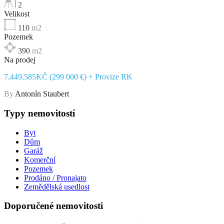
2
Velikost
110
m2
Pozemek
390
m2
Na prodej
7,449,585KČ (299 000 €) + Provize RK
By
Antonín Staubert
Typy nemovitostí
Byt
Dům
Garáž
Komerční
Pozemek
Prodáno / Pronajato
Zemědělská usedlost
Doporučené nemovitosti