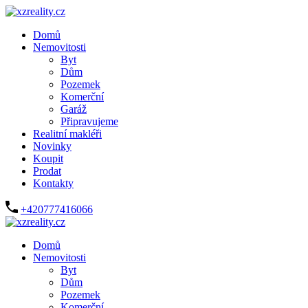
Domů
Nemovitosti
Byt
Dům
Pozemek
Komerční
Garáž
Připravujeme
Realitní makléři
Novinky
Koupit
Prodat
Kontakty
+420777416066
Domů
Nemovitosti
Byt
Dům
Pozemek
Komerční