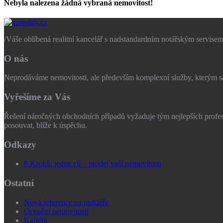
Nebyla nalezena žádná vybraná nemovitost!
/
Váše oblíbená realitní kancelář s nadstandardním notářským servisem
O nás
Neprodáváme nemovitosti, ale především komplexní služby, kterým sam
Vyřešíme za Vás
Řešení náročných obchodních případů vyžaduje tým nejlepších profes
posouvat, blíže k úspěchu.
Odkazy
8 Kroků, jeden cíl – prodej vaší nemovitosti
Ostatní
Nová reference na makléře
Ocenění nemovitosti
Kariéra