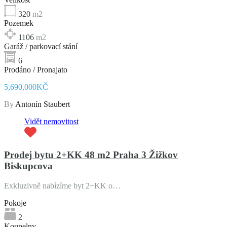
320
m2
Pozemek
1106
m2
Garáž / parkovací stání
6
Prodáno / Pronajato
5,690,000KČ
By
Antonín Staubert
Vidět nemovitost
Prodej bytu 2+KK 48 m2 Praha 3 Žižkov
Biskupcova
Exkluzivně nabízíme byt 2+KK o…
Pokoje
2
Koupelny