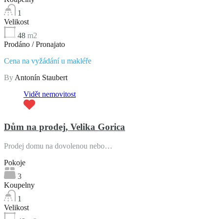
1
Velikost
48
m2
Prodáno / Pronajato
Cena na vyžádání u makléře
By
Antonín Staubert
Vidět nemovitost
Dům na prodej, Velika Gorica
Prodej domu na dovolenou nebo…
Pokoje
3
Koupelny
1
Velikost