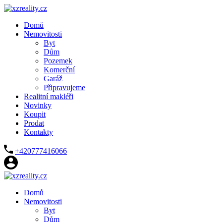
Domů
Nemovitosti
Byt
Dům
Pozemek
Komerční
Garáž
Připravujeme
Realitní makléři
Novinky
Koupit
Prodat
Kontakty
+420777416066
Domů
Nemovitosti
Byt
Dům