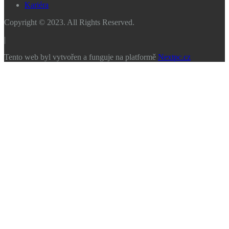
Kariéra
Copyright © 2023. All Rights Reserved.
|
Tento web byl vytvořen a funguje na platformě
Nextpc.cz