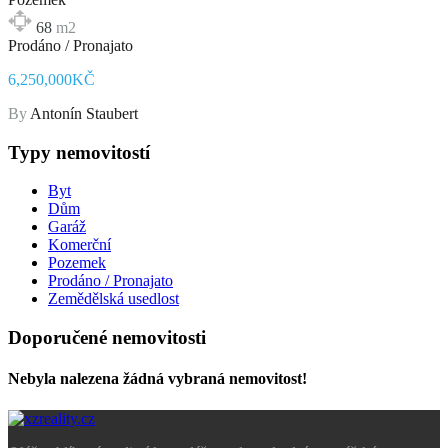
68
m2
Prodáno / Pronajato
6,250,000KČ
By
Antonín Staubert
Typy nemovitostí
Byt
Dům
Garáž
Komerční
Pozemek
Prodáno / Pronajato
Zemědělská usedlost
Doporučené nemovitosti
Nebyla nalezena žádná vybraná nemovitost!