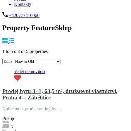
Kontakty
+420777416066
+
Property Feature
Sklep
−
5
Leaflet
| ©
OpenStreetMap
1
to
5
out of
5
properties
Vidět nemovitost
Prodej bytu 3+1, 63,5 m², družstevní vlastnictví,
Praha 4 – Záběhlice
Nabízíme k prodeji útulný byt…
Pokoje
3