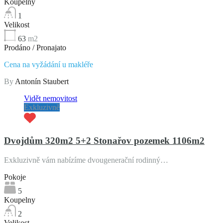
Koupelny
1
Velikost
63
m2
Prodáno / Pronajato
Cena na vyžádání u makléře
By
Antonín Staubert
Vidět nemovitost
Exkluzivně
Dvojdům 320m2 5+2 Stonařov pozemek 1106m2
Exkluzivně vám nabízíme dvougenerační rodinný…
Pokoje
5
Koupelny
2
Velikost