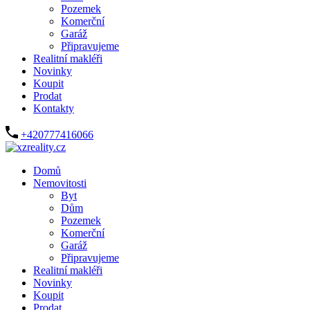
Pozemek
Komerční
Garáž
Připravujeme
Realitní makléři
Novinky
Koupit
Prodat
Kontakty
+420777416066
Domů
Nemovitosti
Byt
Dům
Pozemek
Komerční
Garáž
Připravujeme
Realitní makléři
Novinky
Koupit
Prodat