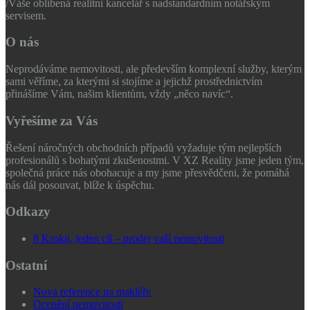
/
Váše oblíbená realitní kancelář s nadstandardním notářským
servisem.
O nás
Neprodáváme nemovitosti, ale především komplexní služby, kterým
sami věříme, za kterými si stojíme a jejichž prostřednictvím
přinášíme Vám, našim klientům, vždy „něco navíc“.
Vyřešíme za Vás
Řešení náročných obchodních případů vyžaduje tým nejlepších
profesionálů s bohatými zkušenostmi. V XZ Reality jsme jeden tým,
společná práce nás obohacuje a my jsme přesvědčeni, že pomáhá
nás dál posouvat, blíže k úspěchu.
Odkazy
8 Kroků, jeden cíl – prodej vaší nemovitosti
Ostatní
Nová reference na makléře
Ocenění nemovitosti