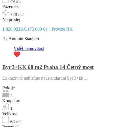
49
m2
Pozemek
728
m2
Na prodej
1,826,021KČ (75 000 €) + Provize RK
By
Antonín Staubert
Vidět nemovitost
Byt 3+KK 68 m2 Praha 14 Černý most
Exkluzivně nabízíme nadstandardní byt 3+kk…
Pokoje
2
Koupelny
1
Velikost
68
m2
Pozemek