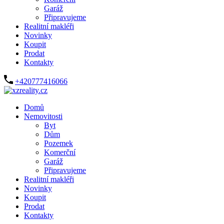
Garáž
Připravujeme
Realitní makléři
Novinky
Koupit
Prodat
Kontakty
+420777416066
Domů
Nemovitosti
Byt
Dům
Pozemek
Komerční
Garáž
Připravujeme
Realitní makléři
Novinky
Koupit
Prodat
Kontakty