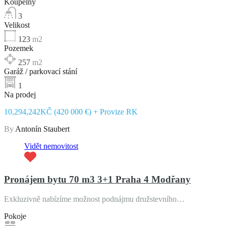
Koupelny
3
Velikost
123
m2
Pozemek
257
m2
Garáž / parkovací stání
1
Na prodej
10,294,242KČ (420 000 €) + Provize RK
By
Antonín Staubert
Vidět nemovitost
Pronájem bytu 70 m3 3+1 Praha 4 Modřany
Exkluzivně nabízíme možnost podnájmu družstevního…
Pokoje