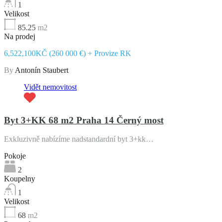
1
Velikost
85.25
m2
Na prodej
6,522,100KČ (260 000 €) + Provize RK
By
Antonín Staubert
Vidět nemovitost
Byt 3+KK 68 m2 Praha 14 Černý most
Exkluzivně nabízíme nadstandardní byt 3+kk…
Pokoje
2
Koupelny
1
Velikost
68
m2