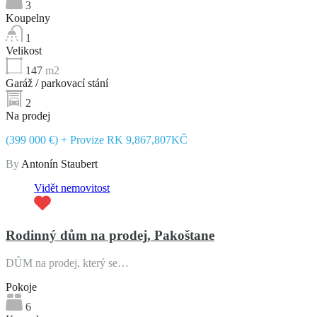
3
Koupelny
1
Velikost
147
m2
Garáž / parkovací stání
2
Na prodej
(399 000 €) + Provize RK 9,867,807KČ
By
Antonín Staubert
Vidět nemovitost
Rodinný dům na prodej, Pakoštane
DŮM na prodej, který se…
Pokoje
6