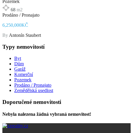
Pozemek
68
m2
Prodáno / Pronajato
6,250,000KČ
By
Antonín Staubert
Typy nemovitostí
Byt
Dům
Garáž
Komerční
Pozemek
Prodáno / Pronajato
Zemědělská usedlost
Doporučené nemovitosti
Nebyla nalezena žádná vybraná nemovitost!