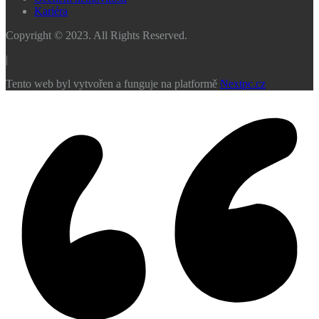
Kariéra
Copyright © 2023. All Rights Reserved.
|
Tento web byl vytvořen a funguje na platformě
Nextpc.cz