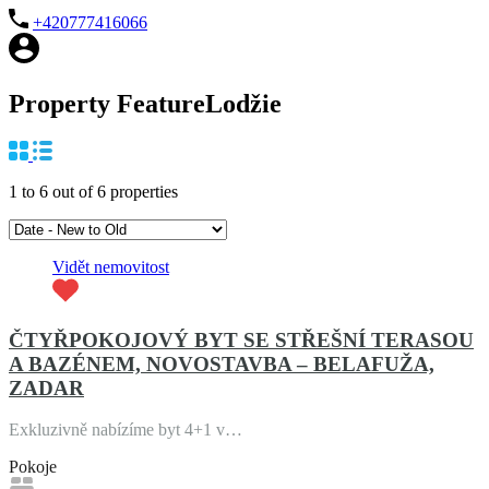
+420777416066
+
Property Feature
Lodžie
−
Leaflet
| ©
OpenStreetMap
1
to
6
out of
6
properties
Vidět nemovitost
ČTYŘPOKOJOVÝ BYT SE STŘEŠNÍ TERASOU
A BAZÉNEM, NOVOSTAVBA – BELAFUŽA,
ZADAR
Exkluzivně nabízíme byt 4+1 v…
Pokoje