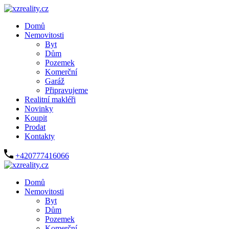
Domů
Nemovitosti
Byt
Dům
Pozemek
Komerční
Garáž
Připravujeme
Realitní makléři
Novinky
Koupit
Prodat
Kontakty
+420777416066
Domů
Nemovitosti
Byt
Dům
Pozemek
Komerční