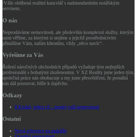
/
Váše oblíbená realitní kancelář s nadstandardním notářským
servisem.
O nás
Neprodáváme nemovitosti, ale především komplexní služby, kterým
sami věříme, za kterými si stojíme a jejichž prostřednictvím
přinášíme Vám, našim klientům, vždy „něco navíc“.
Vyřešíme za Vás
Řešení náročných obchodních případů vyžaduje tým nejlepších
profesionálů s bohatými zkušenostmi. V XZ Reality jsme jeden tým,
společná práce nás obohacuje a my jsme přesvědčeni, že pomáhá
nás dál posouvat, blíže k úspěchu.
Odkazy
8 Kroků, jeden cíl – prodej vaší nemovitosti
Ostatní
Nová reference na makléře
Ocenění nemovitosti