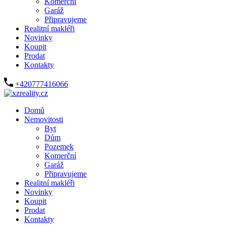
Komerční
Garáž
Připravujeme
Realitní makléři
Novinky
Koupit
Prodat
Kontakty
+420777416066
Domů
Nemovitosti
Byt
Dům
Pozemek
Komerční
Garáž
Připravujeme
Realitní makléři
Novinky
Koupit
Prodat
Kontakty