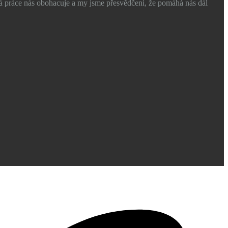
á práce nás obohacuje a my jsme přesvědčeni, že pomáhá nás dál