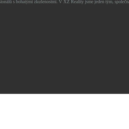
ionálů s bohatými zkušenostmi. V XZ Reality jsme jeden tým, společn