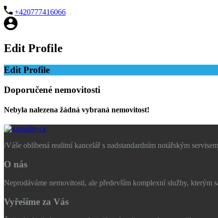
+420777416066
Edit Profile
Edit Profile
Doporučené nemovitosti
Nebyla nalezena žádná vybraná nemovitost!
/
Váše oblíbená realitní kancelář s nadstandardním notářským servisem
O nás
Neprodáváme nemovitosti, ale především komplexní služby, kterým sam
Vyřešíme za Vás