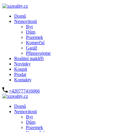
Domů
Nemovitosti
Byt
Dům
Pozemek
Komerční
Garáž
Připravujeme
Realitní makléři
Novinky
Koupit
Prodat
Kontakty
+420777416066
Domů
Nemovitosti
Byt
Dům
Pozemek