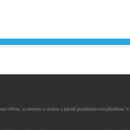
.
i věříme, za kterými si stojíme a jejichž prostřednictvím přinášíme V