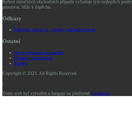
Řešení náročných obchodních případů vyžaduje tým nejlepších profes
posouvat, blíže k úspěchu.
Odkazy
8 Kroků, jeden cíl – prodej vaší nemovitosti
Ostatní
Nová reference na makléře
Ocenění nemovitosti
Kariéra
Copyright © 2023. All Rights Reserved.
|
Tento web byl vytvořen a funguje na platformě
Nextpc.cz