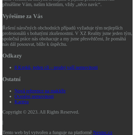
přinášíme Vám, našim klientům, vždy „něco navíc“.
Vyřešíme za Vás
Řešení náročných obchodních případů vyžaduje tým nejlepších
profesionálů s bohatými zkušenostmi. V XZ Reality jsme jeden tým,
společná práce nás obohacuje a my jsme přesvědčeni, že pomáhá
nás dál posouvat, blíže k úspěchu.
Odkazy
8 Kroků, jeden cíl – prodej vaší nemovitosti
Ostatní
Nová reference na makléře
Ocenění nemovitosti
Kariéra
Copyright © 2023. All Rights Reserved.
|
Tento web byl vytvořen a funguje na platformě
Nextpc.cz