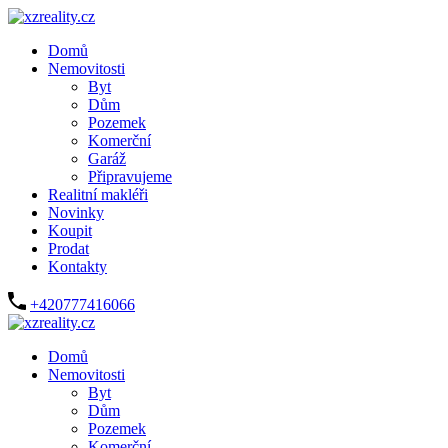
Domů
Nemovitosti
Byt
Dům
Pozemek
Komerční
Garáž
Připravujeme
Realitní makléři
Novinky
Koupit
Prodat
Kontakty
+420777416066
Domů
Nemovitosti
Byt
Dům
Pozemek
Komerční