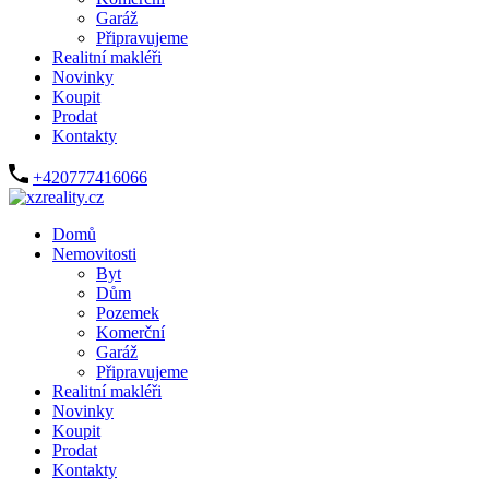
Garáž
Připravujeme
Realitní makléři
Novinky
Koupit
Prodat
Kontakty
+420777416066
Domů
Nemovitosti
Byt
Dům
Pozemek
Komerční
Garáž
Připravujeme
Realitní makléři
Novinky
Koupit
Prodat
Kontakty