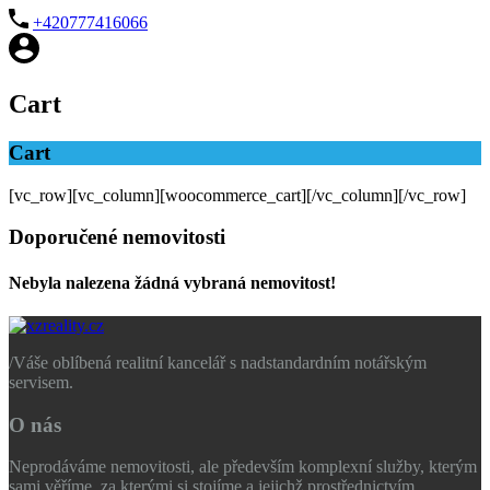
+420777416066
Cart
Cart
[vc_row][vc_column][woocommerce_cart][/vc_column][/vc_row]
Doporučené nemovitosti
Nebyla nalezena žádná vybraná nemovitost!
/
Váše oblíbená realitní kancelář s nadstandardním notářským
servisem.
O nás
Neprodáváme nemovitosti, ale především komplexní služby, kterým
sami věříme, za kterými si stojíme a jejichž prostřednictvím